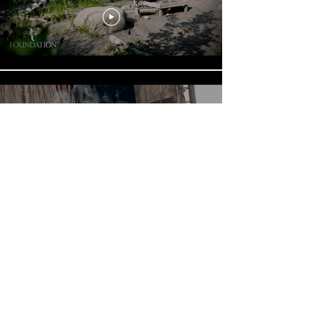
ADES (2021) - Nachhaltig wirksam für
Madagaskar
Mehr laden
momokofilm
I kreative videografie I christian riu lohri
Impressum
Datenschutz