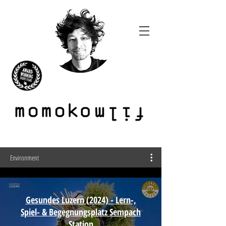
Environment
Gesundes Luzern (2024) - Lern-,
Spiel- & Begegnungsplatz Sempach
Station